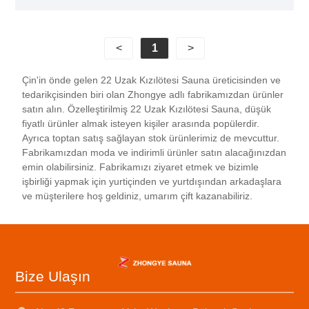
odalarının yapımı için çok uygun kılar. Uzak kızılötesi
teknolojisi, insan vücudundaki kan dolaşımını etkili
bir şekilde teşvik edebilir, metabolizmayı
<
1
>
hızlandırabilir, vücudu detoksifiye etmeye ve
beslemeye yardımcı olabilir ve kilo kaybına ve
Çin'in önde gelen 22 Uzak Kızılötesi Sauna üreticisinden ve
zayıflamaya yardımcı olabilir. Buna ek olarak, uzak
tedarikçisinden biri olan Zhongye adlı fabrikamızdan ürünler
kızılötesi baldıran ter buharlama odası aynı zamanda
satın alın. Özelleştirilmiş 22 Uzak Kızılötesi Sauna, düşük
kolay kullanım, düşük enerji tüketimi, güvenlik ve
fiyatlı ürünler almak isteyen kişiler arasında popülerdir.
Ayrıca toptan satış sağlayan stok ürünlerimiz de mevcuttur.
güvenilirlik özelliklerine de sahiptir ve bu da onu
Fabrikamızdan moda ve indirimli ürünler satın alacağınızdan
modern aileler, güzellik salonları ve eğlence yerleri
emin olabilirsiniz. Fabrikamızı ziyaret etmek ve bizimle
için ideal bir seçim haline getirmektedir.
işbirliği yapmak için yurtiçinden ve yurtdışından arkadaşlara
ve müşterilere hoş geldiniz, umarım çift kazanabiliriz.
Bize Ulaşın