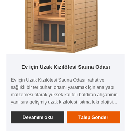
Ev için Uzak Kızılötesi Sauna Odası
Ev için Uzak Kızılötesi Sauna Odası, rahat ve
sağlıklı bir ter buharı ortamı yaratmak için ana yapı
malzemesi olarak yüksek kaliteli baldıran ahşabının
yanı sıra gelişmiş uzak kızılötesi ısıtma teknolojisi
kullanır. Baldıran ahşabı sert bir dokuya, güzel bir
damara ve doğal korozyon önleyici ve böceklere
Devamını oku
Talep Gönder
dayanıklı özelliklere sahiptir, bu da onu ter buhar