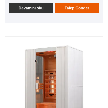
getirin. Rahatlama, iyileşme ve saf keyif için
tasarlanan bu, bir saunadan daha fazlasıdır; günlük
Devamını oku
Talep Gönder
kaçışınızdır.