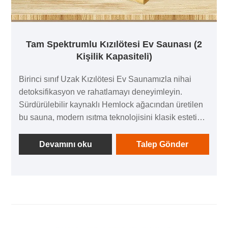
Tam Spektrumlu Kızılötesi Ev Saunası (2
Kişilik Kapasiteli)
Birinci sınıf Uzak Kızılötesi Ev Saunamızla nihai
detoksifikasyon ve rahatlamayı deneyimleyin.
Sürdürülebilir kaynaklı Hemlock ağacından üretilen
bu sauna, modern ısıtma teknolojisini klasik estetikle
birleştirerek yaşam tarzınıza kusursuz bir şekilde
uyum sağlar.
Devamını oku
Talep Gönder