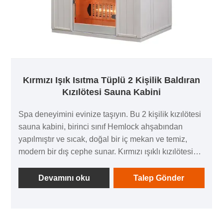
Kırmızı Işık Isıtma Tüplü 2 Kişilik Baldıran
Kızılötesi Sauna Kabini
Spa deneyimini evinize taşıyın. Bu 2 kişilik kızılötesi
sauna kabini, birinci sınıf Hemlock ahşabından
yapılmıştır ve sıcak, doğal bir iç mekan ve temiz,
modern bir dış cephe sunar. Kırmızı ışıklı kızılötesi
ısıtma tüpleriyle donatılan bu ürün hızla ısınır ve
rahatlamayı, terleme rutinlerini ve egzersiz sonrası
Devamını oku
Talep Gönder
toparlanmayı desteklemek için sabit, rahat bir
sıcaklık sağlar. Temperli cam kapı, kabini güvenli ve
şık tutarken daha açık ve konforlu bir his yaratır. İç