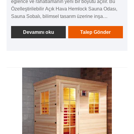
eğlence ve rahatlamanın yeni bir boyutu açılır. Bu
Özelleştirilebilir Açık Hava Hemlock Sauna Odası,
Sauna Sobalı, bilimsel tasarım üzerine inşa
edilmiştir ve yüksek kaliteli malzemelerle garanti
edilmektedir. Su geçirmezlik ve korozyon önleme
Devamını oku
Talep Gönder
gibi pratik özellikleri, şeffaf ve parlak cam yapısını ve
hassas sıcaklık kontrollü ısıtma sistemini ustalıkla
birleştirir. İnsana özel L şeklinde oturma yeri ve
kullanışlı masasıyla donatılan bu ürün, avlu, teras
gibi dış mekanlarda size özel bir sağlık ve dinlenme
alanı yaratıyor.