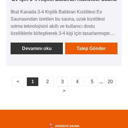
İthal Kanada 3-4 Kişilik Baldıran Kızılötesi Ev
Saunasından üretilen bu sauna, uzak kızılötesi
ısıtma teknolojisini akıllı ve kullanıcı dostu
özelliklerle birleştirerek 3-4 kişi için tasarlanmıştır.
Kalite bilincine sahip aileler için özel bir özel sauna
alanı yaratarak sağlığın korunmasını ve rahatlamayı
Devamını oku
Talep Gönder
birleştirir. Hiçbir karmaşık kurulum gerektirmez,
güvenlik ve pratikliği dengeleyerek evinizin
rahatlığında profesyonel bir sauna deneyiminin
keyfini çıkarmanıza olanak tanır.
<
1
2
3
4
5
...
20
>