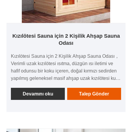
Kızılötesi Sauna için 2 Kişilik Ahşap Sauna
Odası
Kızılötesi Sauna için 2 Kişilik Ahşap Sauna Odası，
Verimli uzak kızılötesi ısıtma, düzgün ısı iletimi ve
hafif odunsu bir koku içeren, doğal kırmızı sedirden
yapılmış geleneksel masif ahşap uzak kızılötesi kuru
sauna odası. Eksiksiz bir temel yapılandırma,
özelleştirilebilir boyut/renk/işlevler ve dört aşamalı
Devamını oku
Talep Gönder
kalite denetimiyle çevre dostudur, dayanıklıdır ve
evler, oteller ve apartmanlar için uygundur. 1 yıl
garantili ve tam teknik destekle desteklenen bu ürün,
rahat ve kullanışlı bir sauna deneyimi sunar.