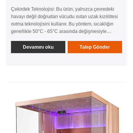
Çekirdek Teknolojisi: Bu ürün, yalnızca çevredeki
havayı değil doğrudan vücudu ısıtan uzak kızılötesi
ısıtma teknolojisini kullanır. Bu yöntem, sıcaklığın
genellikle 50°C - 65°C arasında değişmesiyle
geleneksel yüksek ısılı saunalardan daha
yumuşaktır ve aşırı ısı olmadan detoks yapmayı
Devamını oku
Talep Gönder
tercih edenler için idealdir.