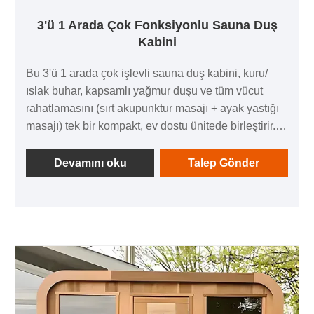
3'ü 1 Arada Çok Fonksiyonlu Sauna Duş
Kabini
Bu 3'ü 1 arada çok işlevli sauna duş kabini, kuru/
ıslak buhar, kapsamlı yağmur duşu ve tüm vücut
rahatlamasını (sırt akupunktur masajı + ayak yastığı
masajı) tek bir kompakt, ev dostu ünitede birleştirir.
Yükseltilmiş bir kontrol paneli, sauna ısıtıcısı,
güvenlik aksesuarları (patlamaya dayanıklı ışık,
Devamını oku
Talep Gönder
termometre) ve ergonomik ayrıntılara (ıslak buharlı
koltuk) sahiptir ve günlük hayatınıza spa seviyesinde
bir gevşeme deneyimi getirir; günlük hızlı rahatlama
veya hafta sonu derin rahatlama için mükemmeldir.