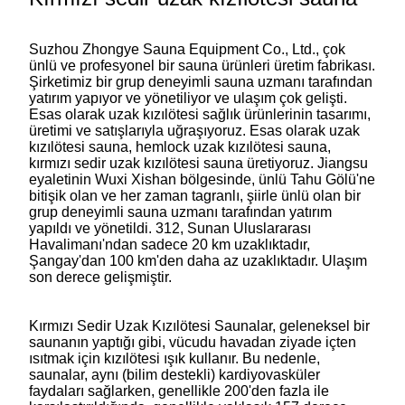
Suzhou Zhongye Sauna Equipment Co., Ltd., çok
ünlü ve profesyonel bir sauna ürünleri üretim fabrikası.
Şirketimiz bir grup deneyimli sauna uzmanı tarafından
yatırım yapıyor ve yönetiliyor ve ulaşım çok gelişti.
Esas olarak uzak kızılötesi sağlık ürünlerinin tasarımı,
üretimi ve satışlarıyla uğraşıyoruz. Esas olarak uzak
kızılötesi sauna, hemlock uzak kızılötesi sauna,
kırmızı sedir uzak kızılötesi sauna üretiyoruz. Jiangsu
eyaletinin Wuxi Xishan bölgesinde, ünlü Tahu Gölü'ne
bitişik olan ve her zaman tagranlı, şiirle ünlü olan bir
grup deneyimli sauna uzmanı tarafından yatırım
yapıldı ve yönetildi. 312, Sunan Uluslararası
Havalimanı'ndan sadece 20 km uzaklıktadır,
Şangay'dan 100 km'den daha az uzaklıktadır. Ulaşım
son derece gelişmiştir.
Kırmızı Sedir Uzak Kızılötesi Saunalar, geleneksel bir
saunanın yaptığı gibi, vücudu havadan ziyade içten
ısıtmak için kızılötesi ışık kullanır. Bu nedenle,
saunalar, aynı (bilim destekli) kardiyovasküler
faydaları sağlarken, genellikle 200'den fazla ile