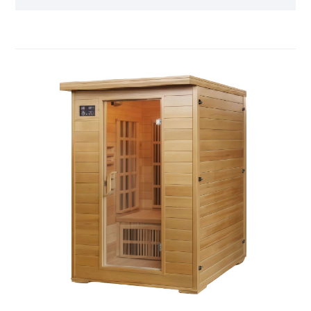
güvenli bir ortamda, doğal güneş ışığının tadını
çıkarmaya benzer yoğun ancak enerji verici bir
sıcaklık yaratır. Özelleştirilebilir sıcaklık ve seans
süresi bireysel tercihlere hitap ederken, şık ve
kompakt tasarımı her türlü ev veya daireye kusursuz
bir şekilde uyum sağlar. Çalıştırılması ve montajı
kolay olması, geleneksel saunalarla ilgili güçlükleri
ve bakımları ortadan kaldırır, bu da onu zahmetsiz
rahatlama ve yenilenme için ideal seçim haline
getirir.