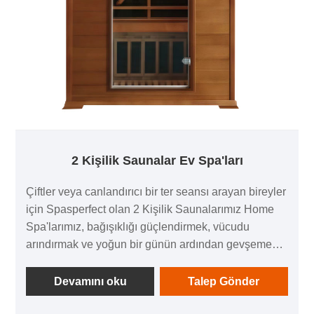
2 Kişilik Saunalar Ev Spa'ları
Çiftler veya canlandırıcı bir ter seansı arayan bireyler
için Spasperfect olan 2 Kişilik Saunalarımız Home
Spa'larımız, bağışıklığı güçlendirmek, vücudu
arındırmak ve yoğun bir günün ardından gevşemek
için eşsiz bir deneyim sunuyor. Vücudu içeriden
ısıtmak için cilde nüfuz eden kızılötesi ışık dalgaları
Devamını oku
Talep Gönder
aracılığıyla işlev görerek, tamamen kontrollü ve