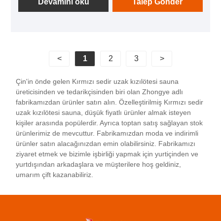
bulunmaktadır. Kullanırken her an dilediğiniz müziği
Devamını oku
Talep Gönder
çalabilmeniz, gündüz yorgunluğunu üzerinizden
atmanızı ve enerji dolu bir evde sağlık deneyimi
yaşamanızı sağlar.
<
1
2
3
>
Çin'in önde gelen Kırmızı sedir uzak kızılötesi sauna
üreticisinden ve tedarikçisinden biri olan Zhongye adlı
fabrikamızdan ürünler satın alın. Özelleştirilmiş Kırmızı sedir
uzak kızılötesi sauna, düşük fiyatlı ürünler almak isteyen
kişiler arasında popülerdir. Ayrıca toptan satış sağlayan stok
ürünlerimiz de mevcuttur. Fabrikamızdan moda ve indirimli
ürünler satın alacağınızdan emin olabilirsiniz. Fabrikamızı
ziyaret etmek ve bizimle işbirliği yapmak için yurtiçinden ve
yurtdışından arkadaşlara ve müşterilere hoş geldiniz,
umarım çift kazanabiliriz.