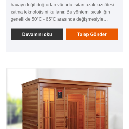
havayı değil doğrudan vücudu ısıtan uzak kızılötesi
ısıtma teknolojisini kullanır. Bu yöntem, sıcaklığın
genellikle 50°C - 65°C arasında değişmesiyle
geleneksel yüksek ısılı saunalardan daha
yumuşaktır ve aşırı ısı olmadan detoks yapmayı
Devamını oku
Talep Gönder
tercih edenler için idealdir.