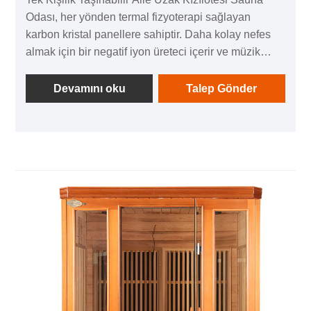
Odası, her yönden termal fizyoterapi sağlayan
karbon kristal panellere sahiptir. Daha kolay nefes
almak için bir negatif iyon üreteci içerir ve müzik
keyfi için ses donanımı ile donatılmıştır. Bu saunayı
kullandıktan sonra, kullanıcılar yorgunluktan
Devamını oku
Talep Gönder
kurtulma ve canlandırıcı bir evde sağlık deneyimi
yaşayabilir.