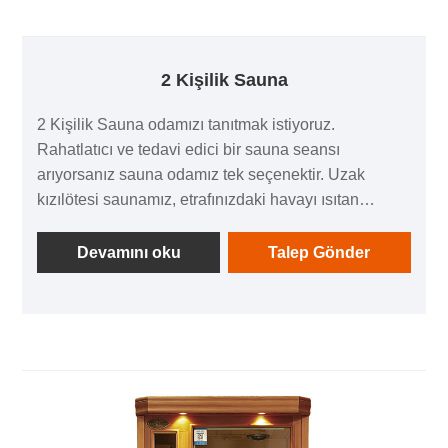
2 Kişilik Sauna
2 Kişilik Sauna odamızı tanıtmak istiyoruz.
Rahatlatıcı ve tedavi edici bir sauna seansı
arıyorsanız sauna odamız tek seçenektir. Uzak
kızılötesi saunamız, etrafınızdaki havayı ısıtan
geleneksel saunaların aksine, kızılötesi ışık
teknolojisini kullanarak vücudunuzu içten dışa ısıtır.
Devamını oku
Talep Gönder
Bu, küçük ve nemli bir alanda havasızlığa katlanmak
zorunda kalmadan, geleneksel bir saunanın tüm
avantajlarından yararlanabileceğiniz anlamına gelir.