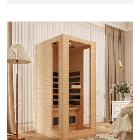
ısıtır, geleneksel saunaların yoğun ısısını ortadan
kaldırır ve hızlı bir şekilde derin bir rahatlama sağlar.
Ailelerin veya küçük grupların paylaşması için uygun
olup bağları güçlendirmek ve gençleşmek için rahat
bir alan görevi görür. Biz sauna üretiminde
uzmanlaşmış, Suzhou, Çin merkezli profesyonel bir
üreticiyiz. Ürünlerimiz dünya çapında düzinelerce
ülkeye ihraç edilmektedir ve kişiselleştirilmiş
ihtiyaçları karşılamak için görünüm, malzeme, ahşap
kaplamalar ve ek özelliklerde ayarlamalar dahil
olmak üzere kişiselleştirme hizmetleri sunuyoruz. Bu
saunayı evde kurmak sağlığa yapılan bir yatırımdır:
spa veya spor salonlarına gitmeden düzenli sauna
seanslarının keyfini çıkarmanıza olanak tanır. Kasları
rahatlatır ve egzersiz sonrası iyileşmeyi destekler ve
ayrıca hafta sonları kitap okumak, meditasyon
yapmak veya sevdiklerinizle rahatlamak için sessiz