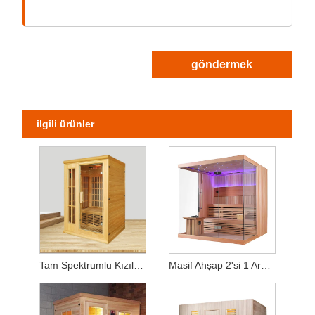
göndermek
ilgili ürünler
Tam Spektrumlu Kızılötesi Ev Saunası (2 Kişilik Kapasiteli)
Masif Ahşap 2'si 1 Arada Sauna – Isıtma Sobası ve Isı Panelleriyle Donatılmıştır