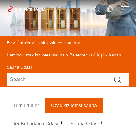
Ev
>
Ürünler
>
Uzak kızılötesi sauna
>
Hemlock uzak kızılötesi sauna
> Bluetooth'lu 4 Kişilik Kapalı
Sauna Odası
Tüm ürünler
Uzak kızılötesi sauna
Ter Buharlama Odası
Sauna Odası