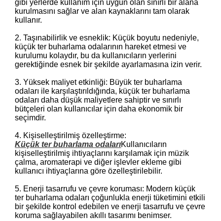
gibi yerlerde kullanım için uygun olan sınırlı bir alana
kurulmasını sağlar ve alan kaynaklarını tam olarak
kullanır.
2. Taşınabilirlik ve esneklik: Küçük boyutu nedeniyle,
küçük ter buharlama odalarının hareket etmesi ve
kurulumu kolaydır, bu da kullanıcıların yerlerini
gerektiğinde esnek bir şekilde ayarlamasına izin verir.
3. Yüksek maliyet etkinliği: Büyük ter buharlama
odaları ile karşılaştırıldığında, küçük ter buharlama
odaları daha düşük maliyetlere sahiptir ve sınırlı
bütçeleri olan kullanıcılar için daha ekonomik bir
seçimdir.
4. Kişiselleştirilmiş özelleştirme:
Küçük ter buharlama odaları
Kullanıcıların
kişiselleştirilmiş ihtiyaçlarını karşılamak için müzik
çalma, aromaterapi ve diğer işlevler ekleme gibi
kullanıcı ihtiyaçlarına göre özelleştirilebilir.
5. Enerji tasarrufu ve çevre koruması: Modern küçük
ter buharlama odaları çoğunlukla enerji tüketimini etkili
bir şekilde kontrol edebilen ve enerji tasarrufu ve çevre
koruma sağlayabilen akıllı tasarımı benimser.