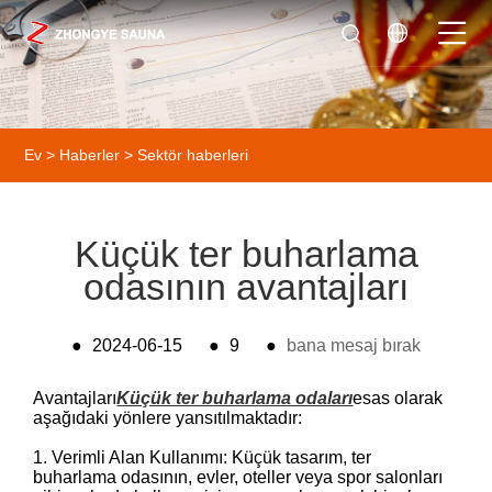
Ev
>
Haberler
>
Sektör haberleri
Küçük ter buharlama
odasının avantajları
●
2024-06-15
●
9
●
bana mesaj bırak
Avantajları
Küçük ter buharlama odaları
esas olarak
aşağıdaki yönlere yansıtılmaktadır:
1. Verimli Alan Kullanımı: Küçük tasarım, ter
buharlama odasının, evler, oteller veya spor salonları