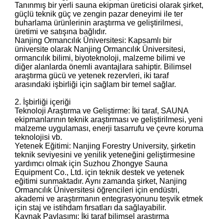
Tanınmış bir yerli sauna ekipman üreticisi olarak şirket,
güçlü teknik güç ve zengin pazar deneyimi ile ter
buharlama ürünlerinin araştırma ve geliştirilmesi,
üretimi ve satışına bağlıdır.
Nanjing Ormancılık Üniversitesi: Kapsamlı bir
üniversite olarak Nanjing Ormancılık Üniversitesi,
ormancılık bilimi, biyoteknoloji, malzeme bilimi ve
diğer alanlarda önemli avantajlara sahiptir. Bilimsel
araştırma gücü ve yetenek rezervleri, iki taraf
arasındaki işbirliği için sağlam bir temel sağlar.
2. İşbirliği içeriği
Teknoloji Araştırma ve Geliştirme: İki taraf, SAUNA
ekipmanlarının teknik araştırması ve geliştirilmesi, yeni
malzeme uygulaması, enerji tasarrufu ve çevre koruma
teknolojisi vb.
Yetenek Eğitimi: Nanjing Forestry University, şirketin
teknik seviyesini ve yenilik yeteneğini geliştirmesine
yardımcı olmak için Suzhou Zhongye Sauna
Equipment Co., Ltd. için teknik destek ve yetenek
eğitimi sunmaktadır. Aynı zamanda şirket, Nanjing
Ormancılık Üniversitesi öğrencileri için endüstri,
akademi ve araştırmanın entegrasyonunu teşvik etmek
için staj ve istihdam fırsatları da sağlayabilir.
Kaynak Paylaşımı: İki taraf bilimsel araştırma