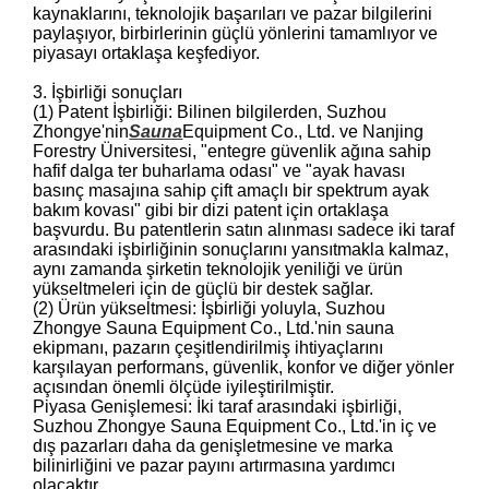
kaynaklarını, teknolojik başarıları ve pazar bilgilerini
paylaşıyor, birbirlerinin güçlü yönlerini tamamlıyor ve
piyasayı ortaklaşa keşfediyor.
3. İşbirliği sonuçları
(1) Patent İşbirliği: Bilinen bilgilerden, Suzhou
Zhongye'nin
Sauna
Equipment Co., Ltd. ve Nanjing
Forestry Üniversitesi, "entegre güvenlik ağına sahip
hafif dalga ter buharlama odası" ve "ayak havası
basınç masajına sahip çift amaçlı bir spektrum ayak
bakım kovası" gibi bir dizi patent için ortaklaşa
başvurdu. Bu patentlerin satın alınması sadece iki taraf
arasındaki işbirliğinin sonuçlarını yansıtmakla kalmaz,
aynı zamanda şirketin teknolojik yeniliği ve ürün
yükseltmeleri için de güçlü bir destek sağlar.
(2) Ürün yükseltmesi: İşbirliği yoluyla, Suzhou
Zhongye Sauna Equipment Co., Ltd.'nin sauna
ekipmanı, pazarın çeşitlendirilmiş ihtiyaçlarını
karşılayan performans, güvenlik, konfor ve diğer yönler
açısından önemli ölçüde iyileştirilmiştir.
Piyasa Genişlemesi: İki taraf arasındaki işbirliği,
Suzhou Zhongye Sauna Equipment Co., Ltd.'in iç ve
dış pazarları daha da genişletmesine ve marka
bilinirliğini ve pazar payını artırmasına yardımcı
olacaktır.