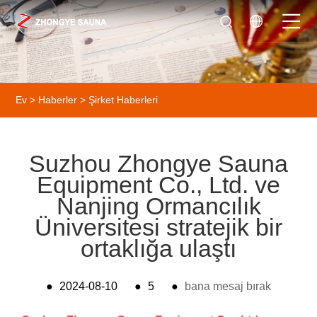
Ev
>
Haberler
>
Şirket Haberleri
Suzhou Zhongye Sauna
Equipment Co., Ltd. ve
Nanjing Ormancılık
Üniversitesi stratejik bir
ortaklığa ulaştı
●
2024-08-10
●
5
●
bana mesaj bırak