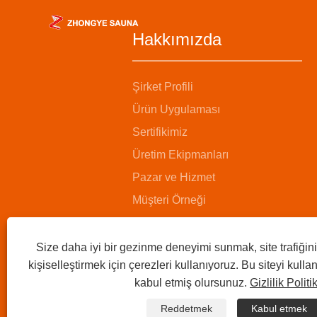
Hakkımızda
Şirket Profili
Ürün Uygulaması
Sertifikimiz
Üretim Ekipmanları
Pazar ve Hizmet
Müşteri Örneği
Size daha iyi bir gezinme deneyimi sunmak, site trafiğini
kişiselleştirmek için çerezleri kullanıyoruz. Bu siteyi kull
kabul etmiş olursunuz.
Gizlilik Politi
Reddetmek
Kabul etmek