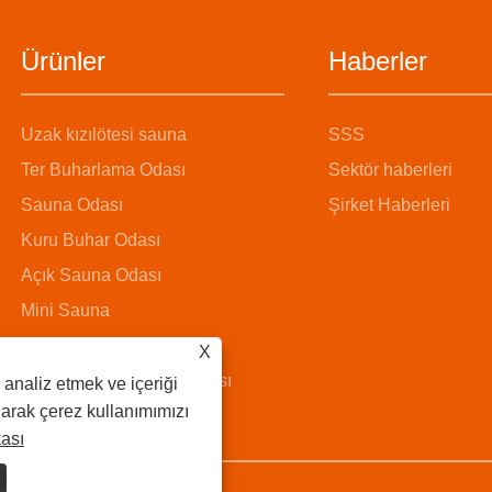
Ürünler
Haberler
Uzak kızılötesi sauna
SSS
Ter Buharlama Odası
Sektör haberleri
Sauna Odası
Şirket Haberleri
Kuru Buhar Odası
Açık Sauna Odası
Mini Sauna
Buhar Sauna Odası
X
Ahşap Kovalı Sauna Odası
 analiz etmek ve içeriği
anarak çerez kullanımımızı
kası