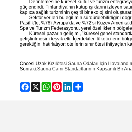
Derinlemesine küresel kültür ve turizm entegrasy
güçlendirdi. Finlandiya'nın kutup ışıklarını izleyen sau
kaplıca sağlık turizminin çeşitli bir ekolojisini oluşturar
Sektör verileri bu eğilimin sürdürülebilirliğini doğ
Pasifik'te, %78'i Avrupa'da ve %72'si Kuzey Amerika'da
Spa ve Turizm Federasyonu, yerel özelliklerin bölgeler
Küresel pazarın gelişimi, "küresel genel standartl
geliştirilmesini teşvik etti. İçerdekiler, tüketicilerin
gerektiğini hatırlatıyor; otellerin sınır ötesi ihtiyaçlar
Öncesi:
Uzak Kızılötesi Sauna Odaları İçin Havalandı
Sonraki:
Sauna Camı Standartlarının Kapsamlı Bir Ana
Facebook
X
WhatsApp
Pinterest
LinkedIn
Share