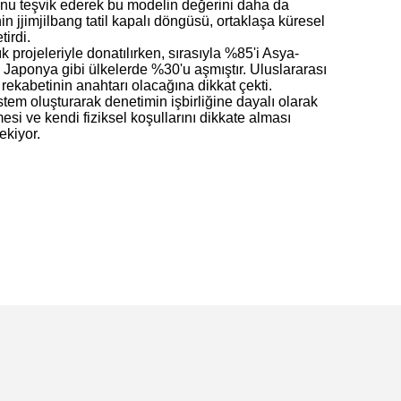
unu teşvik ederek bu modelin değerini daha da
in jjimjilbang tatil kapalı döngüsü, ortaklaşa küresel
tirdi.
ık projeleriyle donatılırken, sırasıyla %85'i Asya-
 Japonya gibi ülkelerde %30'u aşmıştır. Uluslararası
rekabetinin anahtarı olacağına dikkat çekti.
stem oluşturarak denetimin işbirliğine dayalı olarak
mesi ve kendi fiziksel koşullarını dikkate alması
ekiyor.