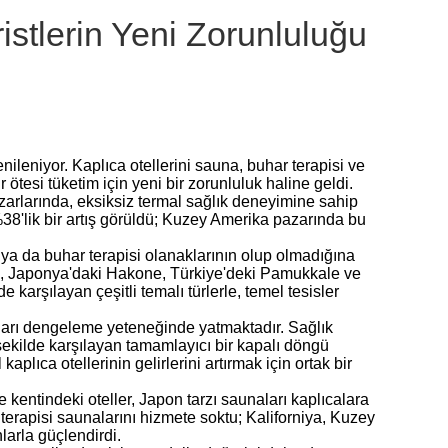
ristlerin Yeni Zorunluluğu
enileniyor. Kaplıca otellerini sauna, buhar terapisi ve
 ötesi tüketim için yeni bir zorunluluk haline geldi.
zarlarında, eksiksiz termal sağlık deneyimine sahip
 %38'lik bir artış görüldü; Kuzey Amerika pazarında bu
a ya da buhar terapisi olanaklarının olup olmadığına
, Japonya'daki Hakone, Türkiye'deki Pamukkale ve
 karşılayan çeşitli temalı türlerle, temel tesisler
ıkları dengeleme yeteneğinde yatmaktadır. Sağlık
 şekilde karşılayan tamamlayıcı bir kapalı döngü
kaplıca otellerinin gelirlerini artırmak için ortak bir
ne kentindeki oteller, Japon tarzı saunaları kaplıcalara
terapisi saunalarını hizmete soktu; Kaliforniya, Kuzey
larla güçlendirdi.