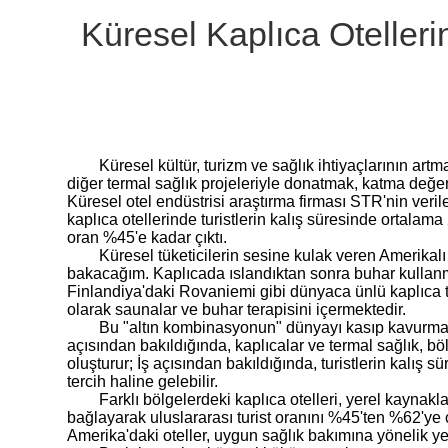
Küresel Kaplıca Otellerin
Küresel kültür, turizm ve sağlık ihtiyaçlarının artm
diğer termal sağlık projeleriyle donatmak, katma değerli
Küresel otel endüstrisi araştırma firması STR'nin ver
kaplıca otellerinde turistlerin kalış süresinde ortalam
oran %45'e kadar çıktı.
Küresel tüketicilerin sesine kulak veren Amerikalı
bakacağım. Kaplıcada ıslandıktan sonra buhar kulla
Finlandiya'daki Rovaniemi gibi dünyaca ünlü kaplıca tati
olarak saunalar ve buhar terapisini içermektedir.
Bu "altın kombinasyonun" dünyayı kasıp kavurmasını
açısından bakıldığında, kaplıcalar ve termal sağlık, bö
oluşturur; İş açısından bakıldığında, turistlerin kalış sür
tercih haline gelebilir.
Farklı bölgelerdeki kaplıca otelleri, yerel kaynakla
bağlayarak uluslararası turist oranını %45'ten %62'ye 
Amerika'daki oteller, uygun sağlık bakımına yönelik yer