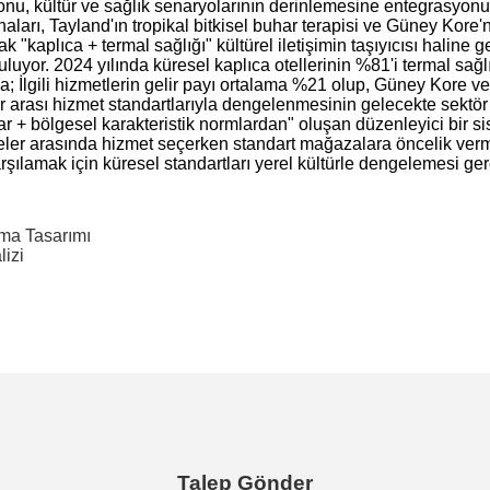
onu, kültür ve sağlık senaryolarının derinlemesine entegrasyon
naları, Tayland'ın tropikal bitkisel buhar terapisi ve Güney Kore'n
ak "kaplıca + termal sağlığı" kültürel iletişimin taşıyıcısı haline ge
ruluyor. 2024 yılında küresel kaplıca otellerinin %81'i termal sağl
; İlgili hizmetlerin gelir payı ortalama %21 olup, Güney Kore ve
 arası hizmet standartlarıyla dengelenmesinin gelecekte sektör 
ar + bölgesel karakteristik normlardan" oluşan düzenleyici bir si
 bölgeler arasında hizmet seçerken standart mağazalara öncelik ver
ı karşılamak için küresel standartları yerel kültürle dengelemesi ger
rma Tasarımı
lizi
Talep Gönder