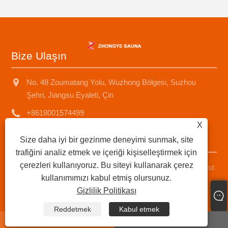
Bize Ulaşın
No. 48 Zoumatang Yolu, Wuzhong Bölgesi, Suzhou
Şehri, Jiangsu Eyaleti, Çin
+8618001574499
X
saunad688@163.com
Size daha iyi bir gezinme deneyimi sunmak, site
trafiğini analiz etmek ve içeriği kişiselleştirmek için
çerezleri kullanıyoruz. Bu siteyi kullanarak çerez
Telif Hakkı © 2025 Suzhou Zhongye Sauna Equipment Co., Ltd.
kullanımımızı kabul etmiş olursunuz.
Tüm Hakları Saklıdır.
Gizlilik Politikası
Links
|
Sitemap
|
RSS
|
XML
|
Gizlilik Politikası
|
Reddetmek
Kabul etmek
whatsapp
E-mail