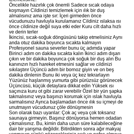
Öncelikle hazırlık çok önemli Sadece sıcak odaya
koşmayın Cildinizi temizlemek için ılık bir duş
almalısınız ama işte sır: İçeri girmeden önce
vücudunuzu havluyla kurulamanız Cildiniz ıslaksa ısı
önce cildinize değil suya etki eder Kuru cilt daha hızlı
ve derin terler
İkincisi, sıcak-soğuk döngüsünü takip etmelisiniz Aynı
anda otuz dakika boyunca sıcakta kalmayın
Profesyonel sauna severler bunu üç adımda yapar
Birinci adım on dakika sıcakta kalın İkinci adım dışarı
çıkın ve bir dakika boyunca çok soğuk bir duş alın Bu
kanınızın hızlı hareket etmesini sağlar ve cildinizi
sıkılaştırır Üçüncü adım bir bornoz giyin ve on beş
dakika dinlenin Bunu iki veya üç kez tekrarlayın
Yüzünüz haşlanmış yumurta gibi pürüzsüz görünecek
Üçüncüsü, küçük detaylara dikkat edin Yüksek ısı
saçınıza kuru ot gibi zarar verebilir Özel bir yün şapka
takmalısınız veya başınızı korumak için ıslak havluyla
sarmalısınız Ayrıca başlamadan önce ılık su içmeyi de
unutmayın vücudunuz çöle dönüşmesin
Son olarak bazı uyarılar: Çok aç veya çok toksanız
saunaya girmeyin. Başınız dönüyorsa hemen odadan
çıkmalısınız. Bu, kimin daha uzun süre kalabileceğine
dair bir yarışma değildir. Bitirdikten sonra ağır makyaj