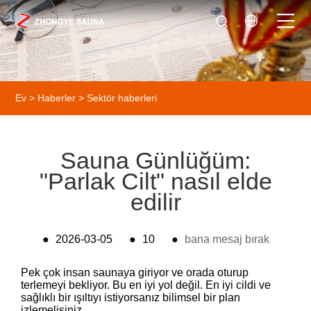
Ev
>
Haberler
>
Sektör haberleri
Sauna Günlüğüm:
"Parlak Cilt" nasıl elde
edilir
●
2026-03-05
●
10
●
bana mesaj bırak
Pek çok insan saunaya giriyor ve orada oturup
terlemeyi bekliyor. Bu en iyi yol değil. En iyi cildi ve
sağlıklı bir ışıltıyı istiyorsanız bilimsel bir plan
izlemelisiniz.