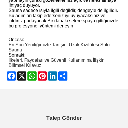
yapmayın çünkü gözenekleriniz açık ve nefes almaya
ihtiyaç duyuyor.
Sauna sadece ısıyla ilgili değildir, dengeyle de ilgilidir.
Bu adımları takip ederseniz iyi uyuyacaksınız ve
cildiniz parlayacak Bir dahaki sefere spaya gittiğinizde
bu profesyonel yöntemi deneyin
Öncesi:
En Son Yeniliğimizle Tanışın: Uzak Kızılötesi Solo
Sauna
Sonraki:
İlkeleri, Faydaları ve Güvenli Kullanımına İlişkin
Bilimsel Kılavuz
Facebook
X
WhatsApp
Pinterest
LinkedIn
Share
Talep Gönder