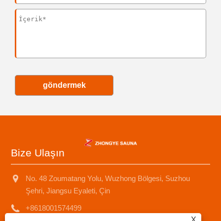
göndermek
Bize Ulaşın
No. 48 Zoumatang Yolu, Wuzhong Bölgesi, Suzhou
Şehri, Jiangsu Eyaleti, Çin
+8618001574499
X