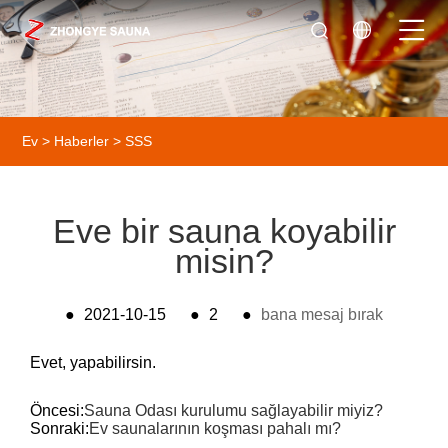
Ev
>
Haberler
>
SSS
Eve bir sauna koyabilir
misin?
●
2021-10-15
●
2
●
bana mesaj bırak
Evet, yapabilirsin.
Öncesi:
Sauna Odası kurulumu sağlayabilir miyiz?
Sonraki:
Ev saunalarının koşması pahalı mı?