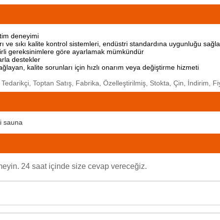
etim deneyimi
ı ve sıkı kalite kontrol sistemleri, endüstri standardına uygunluğu sağla
belirli gereksinimlere göre ayarlamak mümkündür
arla destekler
layan, kalite sorunları için hızlı onarım veya değiştirme hizmeti
 Tedarikçi, Toptan Satış, Fabrika, Özelleştirilmiş, Stokta, Çin, İndirim, F
si sauna
yin. 24 saat içinde size cevap vereceğiz.