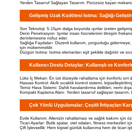
Yerden Tasarruf Sağlayan Tasarım: Pürüzsüz kayan mekanizma,
Gelişmiş Uzak Kızılötesi Isıtma: Sağlığı Gelişt
Son Teknoloji: 5-15μm dalga boyunda ışınlar üreten gelişmiş 
Derin Penetrasyon: Işınlar insan hücrelerinin titreşim freka
derinlemesine nüfuz eder.
Sağlığa Faydaları: Düzenli kullanım, yorgunluğu gidermeye, uy
için mükemmeldir.
Düzgün Isıtma: Isıtma elemanları eşit şekilde dağıtılır ve sı
Kullanıcı Dostu Detaylar: Kullanışlı ve Konforl
Lüks İç Mekan: En üst düzeyde rahatlama için konforlu sırt
Hassas Kontrol: Akıllı sıcaklık kontrol sistemi, kişiselleştir
Temiz Hava Sistemi: Dahili havalandırma delikleri, nemi dışar
Kompakt Kaplama Alanı: Yerden tasarruf sağlayan tasarım,
Çok Yönlü Uygulamalar: Çeşitli İhtiyaçları Karş
Evde Kullanım: Ailenizin rahatlaması ve sağlık bakımı için öz
Ticari Ayarlar: Butik spalar, otel odaları, fitness merkezleri iç
Çift İşlevsellik: Hem kişisel günlük kullanıma hem de ticari i