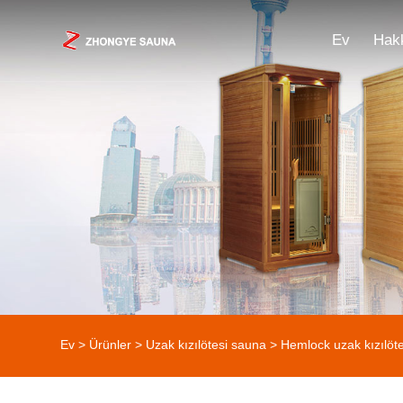
Ev
Hak
Ev
>
Ürünler
>
Uzak kızılötesi sauna
>
Hemlock uzak kızılöt