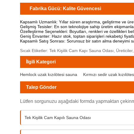
Fabrika Gücü: Kalite Güvencesi
Kapsamlı Uzmanlık: Yıllar süren araştırma, geliştirme ve ür
Gelişmiş Tesisler: En son teknolojiye sahip üretim ekipmanlar
Özelleştirme Seçenekleri: Boyutları, renkleri ve özellikleri 
Geniş Envanter: Hazır stok, toptan siparişleri rekabetçi fiyatl
Kapsamlı Satış Sonrası: Sorunsuz bir satın alma deneyimi sağ
Sıcak Etiketler: Tek Kişilik Cam Kapı Sauna Odası, Üreticiler,
İlgili Kategori
Hemlock uzak kızılötesi sauna
Kırmızı sedir uzak kızılöte
Talep Gönder
Lütfen sorgunuzu aşağıdaki formda yapmaktan çekinme