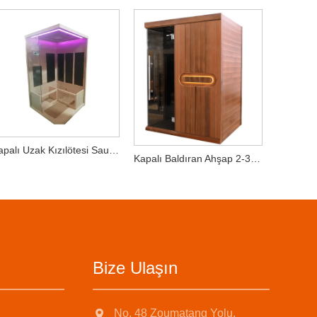
Kapalı Uzak Kızılötesi Sauna 2-3 Kişilik Baldıran Ahşap
Kapalı Baldıran Ahşap 2-3 Kişilik Kuru Sauna Odası
Bize Ulaşın
No. 48 Zoumatang Yolu,