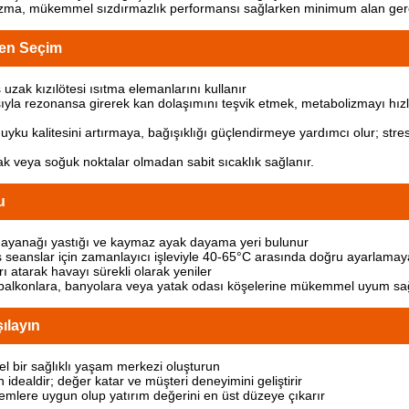
 mükemmel sızdırmazlık performansı sağlarken minimum alan gerektirir, 
iren Seçim
uzak kızılötesi ısıtma elemanlarını kullanır
nsıyla rezonansa girerek kan dolaşımını teşvik etmek, metabolizmayı hız
ku kalitesini artırmaya, bağışıklığı güçlendirmeye yardımcı olur; strest
cak veya soğuk noktalar olmadan sabit sıcaklık sağlanır.
u
 dayanağı yastığı ve kaymaz ayak dayama yeri bulunur
ilmiş seanslar için zamanlayıcı işleviyle 40-65°C arasında doğru ayarlamay
ı atarak havayı sürekli olarak yeniler
 balkonlara, banyolara veya yatak odası köşelerine mükemmel uyum sa
ılayın
el bir sağlıklı yaşam merkezi oluşturun
in idealdir; değer katar ve müşteri deneyimini geliştirir
şlemlere uygun olup yatırım değerini en üst düzeye çıkarır