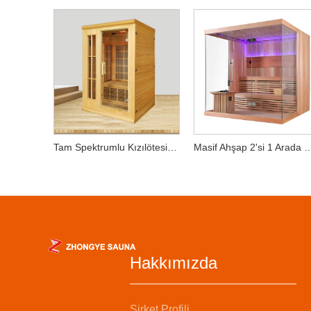
Tam Spektrumlu Kızılötesi Ev Saunası (2 Kişilik Kapasiteli)
Masif Ahşap 2'si 1 Arada Sauna – Isıtma Sobası ve Isı Pan
Hakkımızda
Şirket Profili