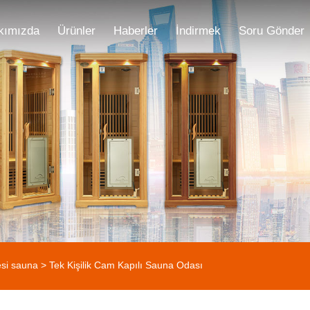
kımızda
Ürünler
Haberler
İndirmek
Soru Gönder
esi sauna
> Tek Kişilik Cam Kapılı Sauna Odası