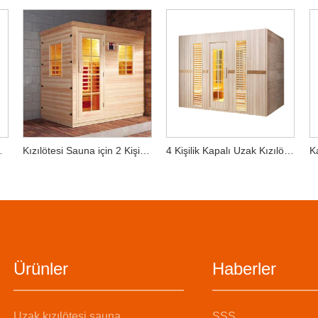
elleriyle Donatılmıştır
Kızılötesi Sauna için 2 Kişilik Ahşap Sauna Odası
4 Kişilik Kapalı Uzak Kızılötesi Sauna - Yüksek Kaliteli Baldıran Ağacı
Ürünler
Haberler
Uzak kızılötesi sauna
SSS