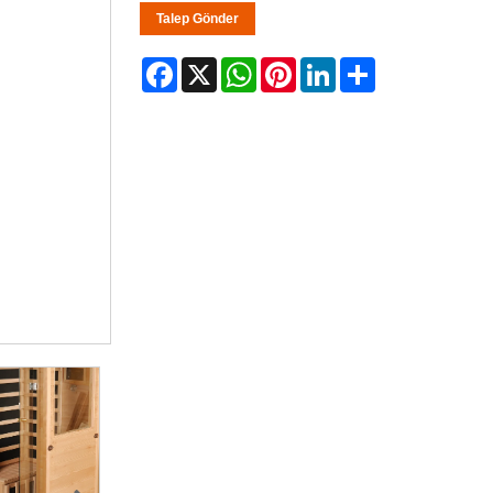
Talep Gönder
Facebook
X
WhatsApp
Pinterest
LinkedIn
Share