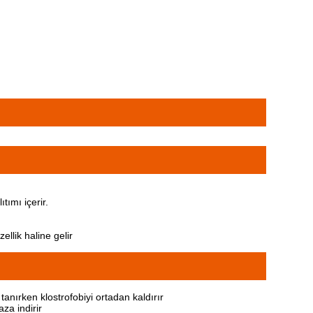
ımı içerir.
llik haline gelir
anırken klostrofobiyi ortadan kaldırır
za indirir