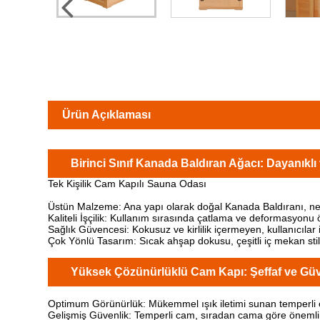
Ürün Açıklaması
Birinci Sınıf Kanada Baldıran Ağacı: Dayanıkl
Tek Kişilik Cam Kapılı Sauna Odası
Üstün Malzeme: Ana yapı olarak doğal Kanada Baldıranı, net 
Kaliteli İşçilik: Kullanım sırasında çatlama ve deformasyonu
Sağlık Güvencesi: Kokusuz ve kirlilik içermeyen, kullanıcılar 
Çok Yönlü Tasarım: Sıcak ahşap dokusu, çeşitli iç mekan still
Yüksek Çözünürlüklü Cam Kapı: Şeffaf ve Güv
Optimum Görünürlük: Mükemmel ışık iletimi sunan temperli cam
Gelişmiş Güvenlik: Temperli cam, sıradan cama göre önemli ö