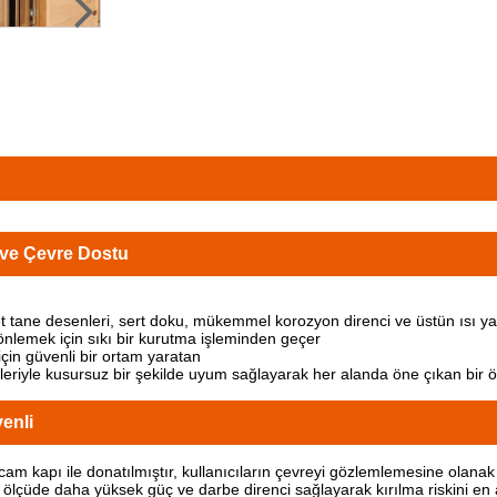
ı ve Çevre Dostu
tane desenleri, sert doku, mükemmel korozyon direnci ve üstün ısı yalıt
 önlemek için sıkı bir kurutma işleminden geçer
için güvenli bir ortam yaratan
eriyle kusursuz bir şekilde uyum sağlayarak her alanda öne çıkan bir öze
enli
 kapı ile donatılmıştır, kullanıcıların çevreyi gözlemlemesine olanak t
lçüde daha yüksek güç ve darbe direnci sağlayarak kırılma riskini en a