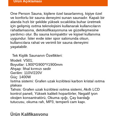
Ürün Açıklaması
One Person Sauna, kişilere özel tasarlanmış, kişiye özel
ve konforlu bir sauna deneyimi sunan saunadır. Kapalı bir
alanda hızlı bir şekilde yüksek sıcaklıkta buhar üretmek
için gelişmiş ısıtma teknolojisini kullanarak kullanıcıların
rahatlamasına, detoksifikasyonuna ve güzelleşmesine
yardımcı olur. Bu sauna kompakttır ve kişisel kullanıma
uygundur. İster evde ister spor salonunda olsun,
kullanıcılara rahat ve verimli bir sauna deneyimi
yaşatabilir.
Tek Kişilik Saunanın Özellikleri:
Modeli: VS01;
Boyutlar: L900*G900*Y1900mm
Ahşap: İthal kırmızı sedir
Gerilim: 110V/220V
Güç: 1400W
Isıtma sistemi: Grafen uzak kızılötesi karbon kristal ısıtma
plakası
Tahsis: Grafen uzak kızılötesi ısıtma sistemi, Akıllı LCD
kontrol paneli, Yüksek kaliteli hoparlörler, Negatif iyon
oksijen konsantratörü, Okuma ışığı, Çay bardağı
tutucusu, okuma rafı, MP3, temperli cam kapı.
Ürün Kalifikasyonu