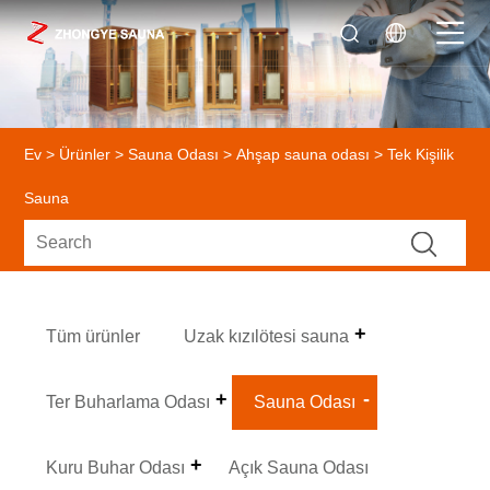
Ev
>
Ürünler
>
Sauna Odası
>
Ahşap sauna odası
> Tek Kişilik
Sauna
Tüm ürünler
Uzak kızılötesi sauna
Ter Buharlama Odası
Sauna Odası
Kuru Buhar Odası
Açık Sauna Odası