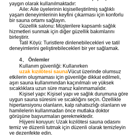
yaygın olarak kullanılmaktadır:
Aile: Aile üyelerinin kişiselleştirilmiş sağlıklı
yaşam deneyimlerinin keyfini çıkarması için konforlu
bir sauna ortamı sağlayın.
Güzellik salonu: Müşterilere kapsamlı sağlık
hizmetleri sunmak için diğer güzellik bakımlarını
birleştirir.
Tatil Köyü: Turistlere dinlenebilecekleri ve tatil
deneyimlerini geliştirebilecekleri bir yer sağlamak.
4、 Önlemler
Kullanım güvenliği: Kullanırken
uzak kızılötesi sauna
Vücut üzerinde olumsuz
etkilerin oluşmaması için güvenliğe dikkat edilmeli,
aşırı sauna kullanımından kaçınılmalı ve yüksek
sıcaklıklara uzun süre maruz kalınmamalıdır.
Kişisel yapı: Kişisel yapı ve sağlık durumuna göre
uygun sauna süresini ve sıcaklığını seçin. Özellikle
hipertansiyonu olanların, kalp rahatsızlığı olanların ve
hamilelerin kullanmadan önce mutlaka doktor
görüşüne başvurmaları gerekmektedir.
Hijyeni koruyun: Uzak kızılötesi sauna odasını
temiz ve düzenli tutmak için düzenli olarak temizleyin
ve dezenfekte edin.