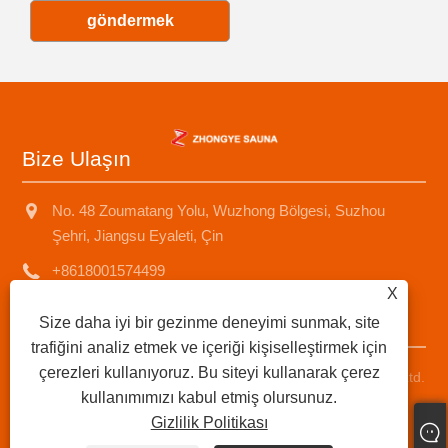
göndermek
Bize Ulaşın
No. 48 Zoumatang Yolu, Wuzhong Bölgesi, Suzhou
Şehri, Jiangsu Eyaleti, Çin
+8618001574499
X
saunad688@163.com
Size daha iyi bir gezinme deneyimi sunmak, site
trafiğini analiz etmek ve içeriği kişiselleştirmek için
çerezleri kullanıyoruz. Bu siteyi kullanarak çerez
Telif Hakkı © 2025 Suzhou Zhongye Sauna Equipment Co., Ltd.
kullanımımızı kabul etmiş olursunuz.
Tüm Hakları Saklıdır.
Gizlilik Politikası
Links
|
Sitemap
|
RSS
|
XML
|
Gizlilik Politikası
|