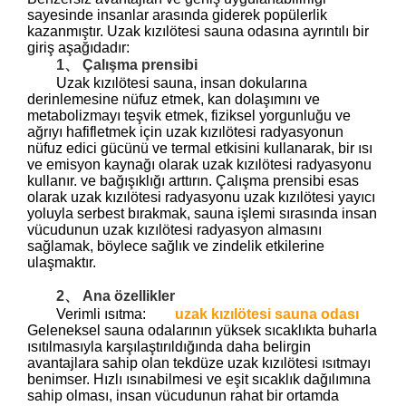
sayesinde insanlar arasında giderek popülerlik
kazanmıştır. Uzak kızılötesi sauna odasına ayrıntılı bir
giriş aşağıdadır:
1、 Çalışma prensibi
Uzak kızılötesi sauna, insan dokularına
derinlemesine nüfuz etmek, kan dolaşımını ve
metabolizmayı teşvik etmek, fiziksel yorgunluğu ve
ağrıyı hafifletmek için uzak kızılötesi radyasyonun
nüfuz edici gücünü ve termal etkisini kullanarak, bir ısı
ve emisyon kaynağı olarak uzak kızılötesi radyasyonu
kullanır. ve bağışıklığı arttırın. Çalışma prensibi esas
olarak uzak kızılötesi radyasyonu uzak kızılötesi yayıcı
yoluyla serbest bırakmak, sauna işlemi sırasında insan
vücudunun uzak kızılötesi radyasyon almasını
sağlamak, böylece sağlık ve zindelik etkilerine
ulaşmaktır.
2、 Ana özellikler
Verimli ısıtma:
uzak kızılötesi sauna odası
Geleneksel sauna odalarının yüksek sıcaklıkta buharla
ısıtılmasıyla karşılaştırıldığında daha belirgin
avantajlara sahip olan tekdüze uzak kızılötesi ısıtmayı
benimser. Hızlı ısınabilmesi ve eşit sıcaklık dağılımına
sahip olması, insan vücudunun rahat bir ortamda