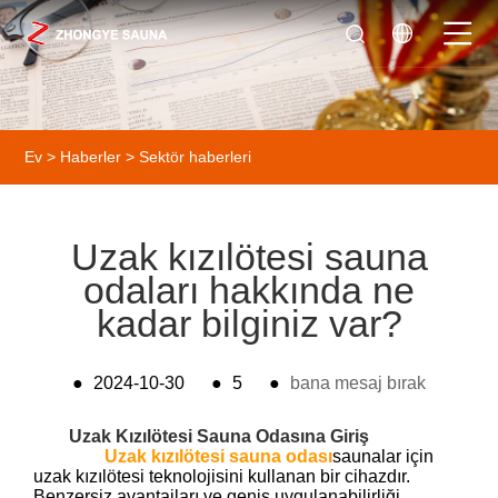
Ev
>
Haberler
>
Sektör haberleri
Uzak kızılötesi sauna
odaları hakkında ne
kadar bilginiz var?
●
2024-10-30
●
5
●
bana mesaj bırak
Uzak Kızılötesi Sauna Odasına Giriş
Uzak kızılötesi sauna odası
saunalar için
uzak kızılötesi teknolojisini kullanan bir cihazdır.
Benzersiz avantajları ve geniş uygulanabilirliği