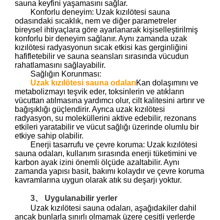
sauna keyfini yaşamasını sağlar.
Konforlu deneyim: Uzak kızılötesi sauna
odasındaki sıcaklık, nem ve diğer parametreler
bireysel ihtiyaçlara göre ayarlanarak kişiselleştirilmiş
konforlu bir deneyim sağlanır. Aynı zamanda uzak
kızılötesi radyasyonun sıcak etkisi kas gerginliğini
hafifletebilir ve sauna seansları sırasında vücudun
rahatlamasını sağlayabilir.
Sağlığın Korunması:
Uzak kızılötesi sauna odaları
Kan dolaşımını ve
metabolizmayı teşvik eder, toksinlerin ve atıkların
vücuttan atılmasına yardımcı olur, cilt kalitesini artırır ve
bağışıklığı güçlendirir. Ayrıca uzak kızılötesi
radyasyon, su moleküllerini aktive edebilir, rezonans
etkileri yaratabilir ve vücut sağlığı üzerinde olumlu bir
etkiye sahip olabilir.
Enerji tasarrufu ve çevre koruma: Uzak kızılötesi
sauna odaları, kullanım sırasında enerji tüketimini ve
karbon ayak izini önemli ölçüde azaltabilir. Aynı
zamanda yapısı basit, bakımı kolaydır ve çevre koruma
kavramlarına uygun olarak atık su deşarjı yoktur.
3、 Uygulanabilir yerler
Uzak kızılötesi sauna odaları, aşağıdakiler dahil
ancak bunlarla sınırlı olmamak üzere çeşitli yerlerde