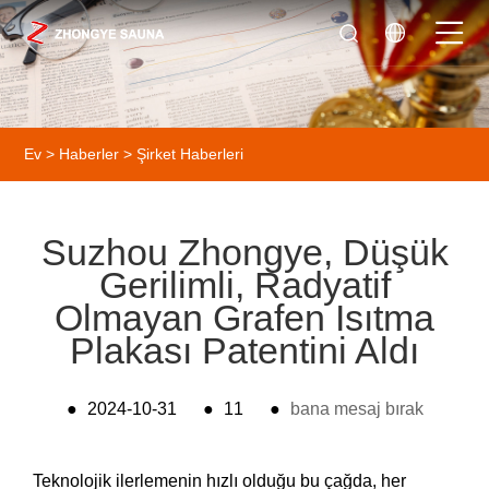
Ev
>
Haberler
>
Şirket Haberleri
Suzhou Zhongye, Düşük
Gerilimli, Radyatif
Olmayan Grafen Isıtma
Plakası Patentini Aldı
●
2024-10-31
●
11
●
bana mesaj bırak
Teknolojik ilerlemenin hızlı olduğu bu çağda, her