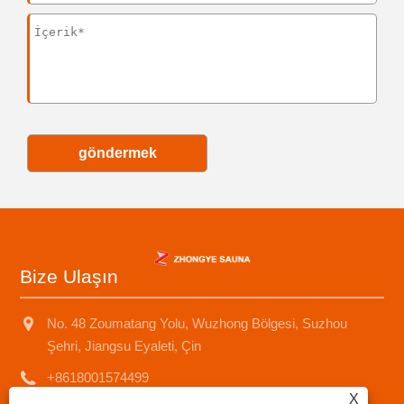
göndermek
Bize Ulaşın
No. 48 Zoumatang Yolu, Wuzhong Bölgesi, Suzhou
Şehri, Jiangsu Eyaleti, Çin
+8618001574499
X