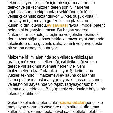
teknolojik yenilik sektör için bir sıçrama anlamına
geliyor ve şirketimizden gelen son iyi haberler
şüphesiz sauna ekipmanları sektörüne güçlü bir
yenilikçi canlılık kazandırıyor. Şirket, düşük voltajlı,
radyasyon içermeyen grafen ısıtma plakasının
kullanıldığını duyurdu.
ev saunası
faydalı model patent
belgesini başarıyla almıştır. Bu başarı sadece
Nakano'nun teknoloji araştırma ve geliştirmesindeki
derin uzmanlığını göstermekle kalmıyor, aynı zamanda
tüketicilere daha güvenli, daha verimli ve çevre dostu
bir sauna deneyimi sunuyor.
Malzeme bilimi alanında son yıllarda yıldızlaşan
grafen, mükemmel iletkenliği, ısıl iletkenliği ve son
derece yüksek mukavemeti nedeniyle "yeni
malzemelerin kralı" olarak anılıyor. Şirketimiz bu
yüksek teknolojili malzemeyi ev sauna odalarının
ısıtma plakasına ustaca uygulayarak, hassas tasarım
ve teknoloji sayesinde voltajsız, radyasyonsuz bir
ısıtma etkisi elde etti. Bu şüphesiz endüstride büyük bir
teknolojik atılımdır.
Geleneksel ısıtma elemanları
sauna odaları
genellikle
radyasyon sorunları yaşar ve uzun süreli kullanımın
kullanıcılar üzerinde potansiyel sağlık etkileri olabilir.