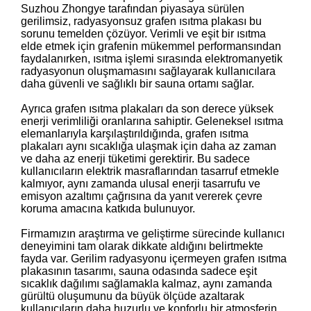
Suzhou Zhongye tarafından piyasaya sürülen
gerilimsiz, radyasyonsuz grafen ısıtma plakası bu
sorunu temelden çözüyor. Verimli ve eşit bir ısıtma
elde etmek için grafenin mükemmel performansından
faydalanırken, ısıtma işlemi sırasında elektromanyetik
radyasyonun oluşmamasını sağlayarak kullanıcılara
daha güvenli ve sağlıklı bir sauna ortamı sağlar.
Ayrıca grafen ısıtma plakaları da son derece yüksek
enerji verimliliği oranlarına sahiptir. Geleneksel ısıtma
elemanlarıyla karşılaştırıldığında, grafen ısıtma
plakaları aynı sıcaklığa ulaşmak için daha az zaman
ve daha az enerji tüketimi gerektirir. Bu sadece
kullanıcıların elektrik masraflarından tasarruf etmekle
kalmıyor, aynı zamanda ulusal enerji tasarrufu ve
emisyon azaltımı çağrısına da yanıt vererek çevre
koruma amacına katkıda bulunuyor.
Firmamızın araştırma ve geliştirme sürecinde kullanıcı
deneyimini tam olarak dikkate aldığını belirtmekte
fayda var. Gerilim radyasyonu içermeyen grafen ısıtma
plakasının tasarımı, sauna odasında sadece eşit
sıcaklık dağılımı sağlamakla kalmaz, aynı zamanda
gürültü oluşumunu da büyük ölçüde azaltarak
kullanıcıların daha huzurlu ve konforlu bir atmosferin