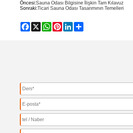
Öncesi:
Sauna Odası Bilgisine İlişkin Tam Kılavuz
Sonraki:
Ticari Sauna Odası Tasarımının Temelleri
Facebook
X
WhatsApp
Pinterest
LinkedIn
Share