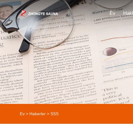
Ev
Hak
Ev
>
Haberler
>
SSS