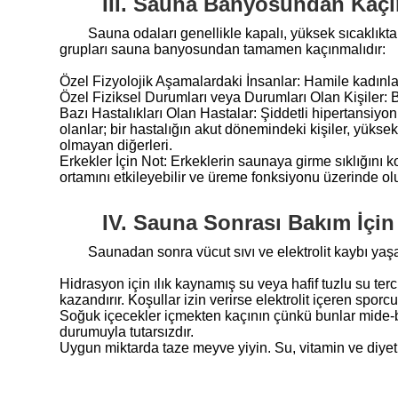
III. Sauna Banyosundan Kaçı
Sauna odaları genellikle kapalı, yüksek sıcaklıkt
grupları sauna banyosundan tamamen kaçınmalıdır:
Özel Fizyolojik Aşamalardaki İnsanlar: Hamile kadınlar
Özel Fiziksel Durumları veya Durumları Olan Kişiler: Bü
Bazı Hastalıkları Olan Hastalar: Şiddetli hipertansiyonu
olanlar; bir hastalığın akut dönemindeki kişiler, yüksek 
olmayan diğerleri.
Erkekler İçin Not: Erkeklerin saunaya girme sıklığını
ortamını etkileyebilir ve üreme fonksiyonu üzerinde olu
IV. Sauna Sonrası Bakım İçin
Saunadan sonra vücut sıvı ve elektrolit kaybı yaşa
Hidrasyon için ılık kaynamış su veya hafif tuzlu su t
kazandırır. Koşullar izin verirse elektrolit içeren sporcu
Soğuk içecekler içmekten kaçının çünkü bunlar mide-b
durumuyla tutarsızdır.
Uygun miktarda taze meyve yiyin. Su, vitamin ve diyet