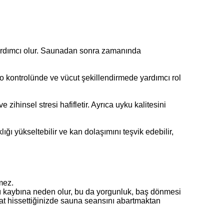
a yardımcı olur. Saunadan sonra zamanında
lo kontrolünde ve vücut şekillendirmede yardımcı rol
ihinsel stresi hafifletir. Ayrıca uyku kalitesini
ğı yükseltebilir ve kan dolaşımını teşvik edebilir,
mez.
ızlı kaybına neden olur, bu da yorgunluk, baş dönmesi
rahat hissettiğinizde sauna seansını abartmaktan