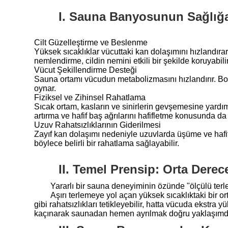
I. Sauna Banyosunun Sağlığa
Cilt Güzelleştirme ve Beslenme
Yüksek sıcaklıklar vücuttaki kan dolaşımını hızlandıra
nemlendirme, cildin nemini etkili bir şekilde koruyabilir v
Vücut Şekillendirme Desteği
Sauna ortamı vücudun metabolizmasını hızlandırır. Bol 
oynar.
Fiziksel ve Zihinsel Rahatlama
Sıcak ortam, kasların ve sinirlerin gevşemesine yardımcı
artırma ve hafif baş ağrılarını hafifletme konusunda da 
Uzuv Rahatsızlıklarının Giderilmesi
Zayıf kan dolaşımı nedeniyle uzuvlarda üşüme ve hafif e
böylece belirli bir rahatlama sağlayabilir.
II. Temel Prensip: Orta Dere
Yararlı bir sauna deneyiminin özünde "ölçülü terl
Aşırı terlemeye yol açan yüksek sıcaklıktaki bir o
gibi rahatsızlıkları tetikleyebilir, hatta vücuda ekstra
kaçınarak saunadan hemen ayrılmak doğru yaklaşımdı