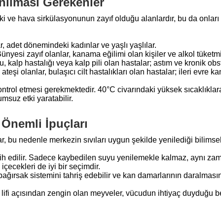
nılması Gerekenler
aki ve hava sirkülasyonunun zayıf olduğu alanlardır, bu da onlar
, adet dönemindeki kadınlar ve yaşlı yaşlılar.
nyesi zayıf olanlar, kanama eğilimi olan kişiler ve alkol tüketmiş
, kalp hastalığı veya kalp pili olan hastalar; astım ve kronik obst
ateşi olanlar, bulaşıcı cilt hastalıkları olan hastalar; ileri evre 
 kontrol etmesi gerekmektedir. 40°C civarındaki yüksek sıcaklıkl
msuz etki yaratabilir.
 Önemli İpuçları
r, bu nedenle merkezin sıvıları uygun şekilde yenilediği bilimsel
ercih edilir. Sadece kaybedilen suyu yenilemekle kalmaz, aynı z
 içecekleri de iyi bir seçimdir.
ağırsak sistemini tahriş edebilir ve kan damarlarının daralmas
 lifi açısından zengin olan meyveler, vücudun ihtiyaç duyduğu b