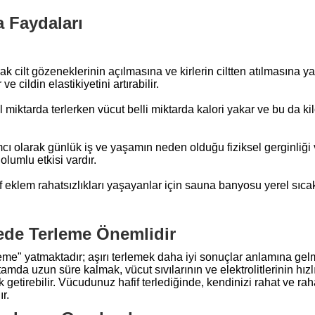
 Faydaları
rak cilt gözeneklerinin açılmasına ve kirlerin ciltten atılmasın
e cildin elastikiyetini artırabilir.
miktarda terlerken vücut belli miktarda kalori yakar ve bu da ki
 olarak günlük iş ve yaşamın neden olduğu fiziksel gerginliği ve z
olumlu etkisi vardır.
klem rahatsızlıkları yaşayanlar için sauna banyosu yerel sıcaklı
cede Terleme Önemlidir
eme" yatmaktadır; aşırı terlemek daha iyi sonuçlar anlamına gel
rtamda uzun süre kalmak, vücut sıvılarının ve elektrolitlerinin h
 yük getirebilir. Vücudunuz hafif terlediğinde, kendinizi rahat ve 
r.