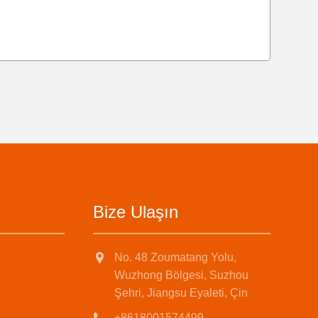
Bize Ulaşın
No. 48 Zoumatang Yolu,
Wuzhong Bölgesi, Suzhou
Şehri, Jiangsu Eyaleti, Çin
+8618001574499